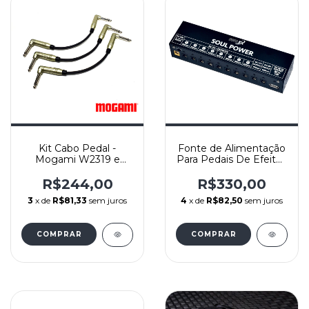
Kit Cabo Pedal -
Fonte de Alimentação
Mogami W2319 e
Para Pedais De Efeitos
Conec Amphenol
- Power Supply SFX -
ACPM-RN-GN Niquel -
SP01 - Soul Power
R$244,00
R$330,00
L/L 20cm c/ 3
3
x de
R$81,33
sem juros
4
x de
R$82,50
sem juros