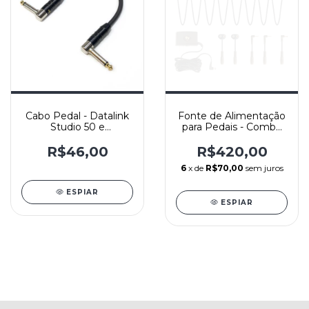
Cabo Pedal - Datalink
Fonte de Alimentação
Studio 50 e
para Pedais - Combo
Conectores HJH
Pack - 1Spot
Niquel - Preto - L/L -
R$46,00
R$420,00
Yashi
6
x de
R$70,00
sem juros
ESPIAR
ESPIAR