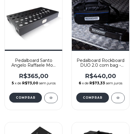
Pedalboard Santo
Pedalboard Rockboard
Angelo Raffaele Mod
DUO 2.0 com bag -
R450 450x250 Sem
31,8 x 14,2 cm
Bag
R$365,00
R$440,00
5
x de
R$73,00
sem juros
6
x de
R$73,33
sem juros