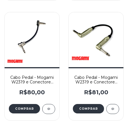
Cabo Pedal - Mogami
Cabo Pedal - Mogami
W2319 e Conectores
W2319 e Conectores
Rean Flat RP2RCF -
Amphenol ACPM-RN-
Niquel - L/L
GN Niquel - L/L
R$80,00
R$81,00
COMPRAR
COMPRAR