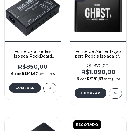
Fonte para Pedais
Fonte de Alimentação
Isolada RockBoard
para Pedais Isolada c/6
ISO Power Block V6
saídas - Ghost 6 -
IEC
Santo Angelo
R$850,00
R$1.370,00
R$1.090,00
6
x de
R$141,67
sem juros
6
x de
R$181,67
sem juros
ESGOTADO