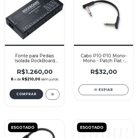
Fonte para Pedais
Cabo P10-P10 Mono-
Isolada RockBoard
Mono - Patch Flat -
ISO Power Block V9
Rockboard – 10cm
IEC
R$1.260,00
R$32,00
6
x de
R$210,00
sem juros
ESPIAR
ESGOTADO
ESGOTADO