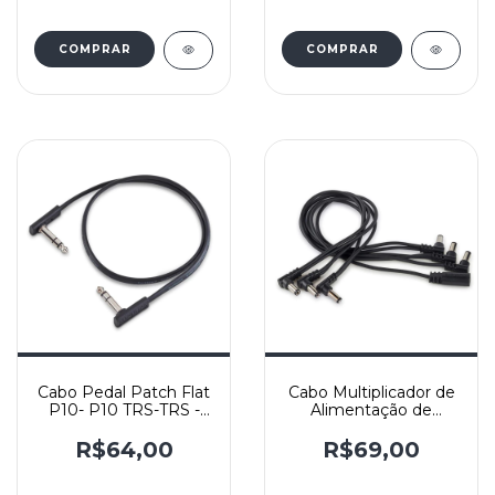
Yashi
COMPRAR
Cabo Pedal Patch Flat
Cabo Multiplicador de
P10- P10 TRS-TRS -
Alimentação de
Rockboard 60cm
Pedais - 6 saídas -
RBO CAB DC6 -
R$64,00
R$69,00
Rockboard