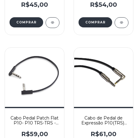
X30(2x0,30mm2) Sto.
R$45,00
R$54,00
Angelo e conec. DLK
/HJH - Yashi
COMPRAR
Cabo Pedal Patch Flat
Cabo de Pedal de
P10- P10 TRS-TRS -
Expressão P10(TRS)-
Rockboard 30cm
P10(TRS) L/Reto -
Cabo X30(2x0,30mm2)
R$59,00
R$61,00
e Conectores HJH -