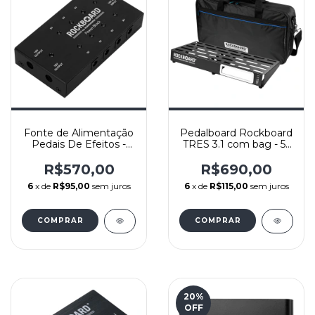
Fonte de Alimentação
Pedalboard Rockboard
Pedais De Efeitos -
TRES 3.1 com bag - 51
Power Block -
x 23,6 cm
Rockboard
R$570,00
R$690,00
6
x de
R$95,00
sem juros
6
x de
R$115,00
sem juros
20
%
OFF