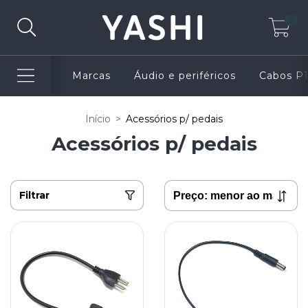
0
Marcas
Áudio e periféricos
Cabos P
Início
>
Acessórios p/ pedais
Acessórios p/ pedais
Filtrar