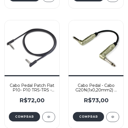
Cabo Pedal Patch Flat
Cabo Pedal - Cabo
P10- P10 TRS-TRS -
G20N(1x0,20mm2) e
Rockboard 120cm
Conectores Amphenol
ACPM-RN-GN Niquel -
R$72,00
R$73,00
L/L
COMPRAR