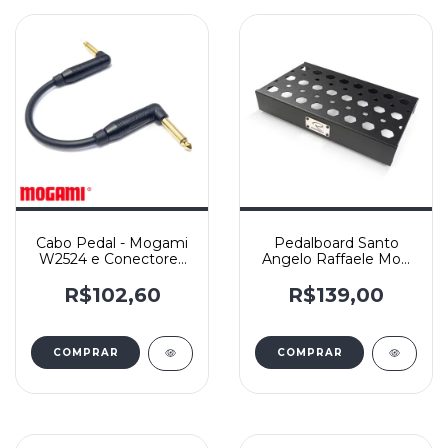
Cabo Pedal - Mogami
Pedalboard Santo
W2524 e Conectores
Angelo Raffaele Mod
Amphenol ACPM-RN-
R310 310x180 Sem
AU Ouro - L/L
Bag
R$102,60
R$139,00
COMPRAR