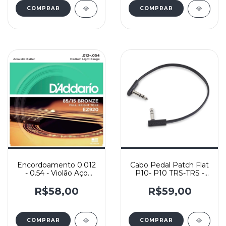
Encordoamento 0.012
Cabo Pedal Patch Flat
- 0.54 - Violão Aço
P10- P10 TRS-TRS -
Medium Light -
Rockboard 30cm
D'Addario EZ920-B
R$58,00
R$59,00