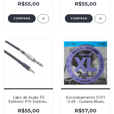
EZ910-B
EZ900-B
R$55,00
R$55,00
Cabo de Áudio P2
Encordoamento 0.011
Estéreo/ P10 Estéreo -
- 0.49 - Guitarra Blues /
Cabo X30(2x0,30mm2)
Jazz Rock - D'Addario
e Conectores Santo
EXL115-B
R$55,00
R$57,00
Angelo - Yashi