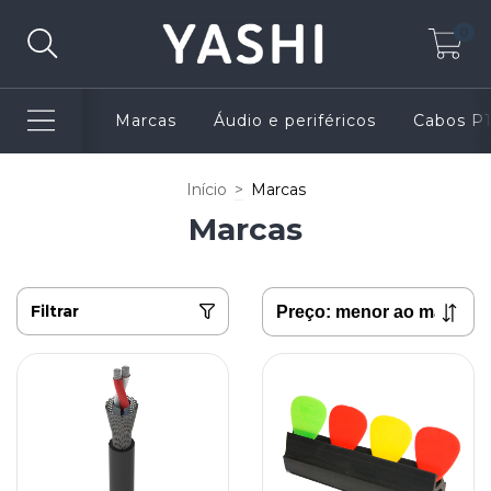
0
Marcas
Áudio e periféricos
Cabos P
Início
>
Marcas
Marcas
Filtrar