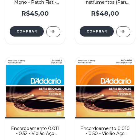
Mono - Patch Flat -
Instrumentos (Par)
Rockboard – 80cm
Dual-Lock PW-DLC-01
- D’Addario
R$45,00
R$48,00
Encordoamento 0.011
Encordoamento 0.010
- 0.52 - Violão Aço
- 0.50 - Violão Aço
Light - D'Addario
Extra Light - D'Addario