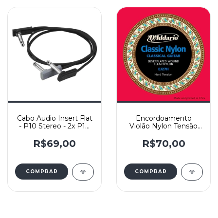
Cabo Audio Insert Flat
Encordoamento
- P10 Stereo - 2x P10
Violão Nylon Tensão
Mono - Rockboard -
Alta Classic D'Addario
50cm
EJ27H
R$69,00
R$70,00