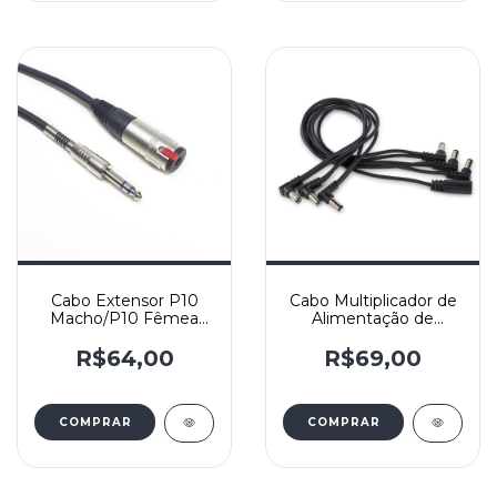
Cabo Extensor P10
Cabo Multiplicador de
Macho/P10 Fêmea
Alimentação de
Estéreo - Cabo
Pedais - 6 saídas -
X30(2x0,30mm2) e
RBO CAB DC6 -
R$64,00
R$69,00
Conectores Santo
Rockboard
Angelo - Yashi
COMPRAR