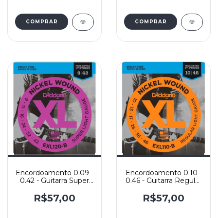
COMPRAR
Encordoamento 0.09 -
Encordoamento 0.10 -
0.42 - Guitarra Super
0.46 - Guitarra Regular
Light - D'Addario
Light - D'Addario
EXL120-B
EXL110-B
R$57,00
R$57,00