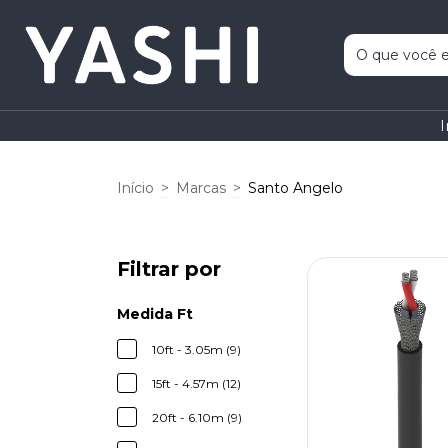
I
Início
>
Marcas
>
Santo Angelo
Filtrar por
Medida Ft
10ft - 3.05m (9)
15ft - 4.57m (12)
20ft - 6.10m (9)