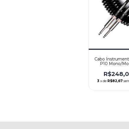
Cabo Instrument
P10 Mono/Mo
Tornado Pret
Reto/Reto - 9,
R$248,
Santo Ange
3
x de
R$82,67
sem