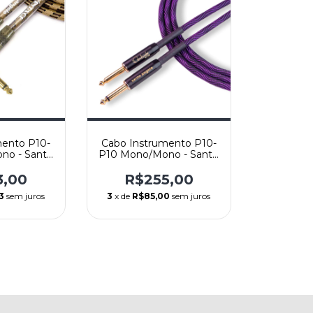
mento P10-
Cabo Instrumento P10-
no - Santo
P10 Mono/Mono - Santo
 Vintage -
Angelo Mod. Ozielzinho
 4,57m
Signature - Reto/Reto -
3,00
R$255,00
4,57m (15FT)
3
sem juros
3
x de
R$85,00
sem juros