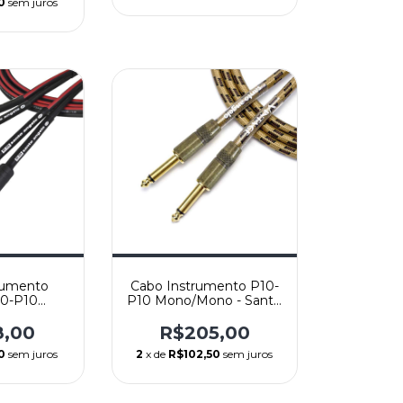
0
sem juros
rumento
Cabo Instrumento P10-
10-P10
P10 Mono/Mono - Santo
 - Santo
Angelo Mod. Vintage -
TK - Reto/L
Reto/Reto - 4,57m
8,00
R$205,00
0
sem juros
2
x de
R$102,50
sem juros