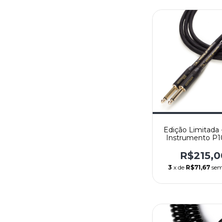
Edição Limitada 
Instrumento P1
Mono/Mono - 
Angelo Mod. Go
R$215,0
Reto/Reto - 4
3
x de
R$71,67
sem
(15FT)