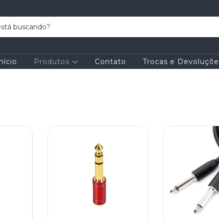
nício
Produtos
Contato
Trocas e Devoluçõe