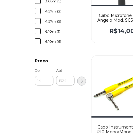
3.05m (5)
4,57m (2)
Cabo Microfone
Angelo Mod. SC5
4.57m (5)
metro
R$14,0
6,10m (1)
6.10m (6)
Preço
De
Até
Cabo Instrument
P10 Mono/Mono -