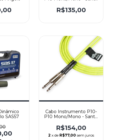
Angelo NEON PINK-
Reto/Reto
0,00
R$135,00
Dinâmico
Cabo Instrumento P10-
lo SAS57
P10 Mono/Mono - Santo
Angelo NEON GREEN -
Reto/Reto
,00
R$154,00
0,00
2
x de
R$77,00
sem juros