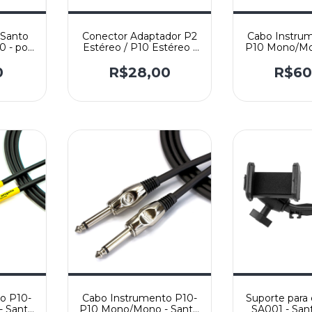
 Santo
Conector Adaptador P2
Cabo Instru
0 - por
Estéreo / P10 Estéreo -
P10 Mono/Mo
P2/P10ST VM - Santo
Angelo Mod
Angelo
Reto/
0
R$28,00
R$60
o P10-
Cabo Instrumento P10-
Suporte para 
 Santo
P10 Mono/Mono - Santo
SA001 - San