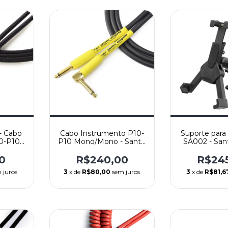
- Cabo
Cabo Instrumento P10-
Suporte para
0-P10
P10 Mono/Mono - Santo
SA002 - San
Santo
Angelo Mod. Shogun L -
tham -
Reto/L - 4,57m (15ft)
0
R$240,00
R$24
,57m
 juros
3
x de
R$80,00
sem juros
3
x de
R$81,6