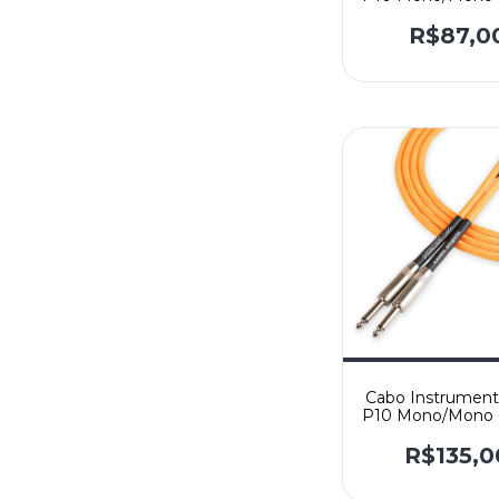
Angelo Mod. Sam
Reto/L
R$87,0
Cabo Instrument
P10 Mono/Mono -
Angelo NEON 
- Reto/Ret
R$135,0