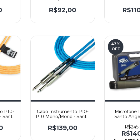
urai -
Angelo Mod. ANGL NI -
Reto/Reto
0
R$92,00
R$11
43
%
OFF
o P10-
Cabo Instrumento P10-
Microfone 
 Santo
P10 Mono/Mono - Santo
Santo Ange
ORANGE
Angelo NEON BLUE -
o
Reto/Reto
0
R$139,00
R$245
R$14