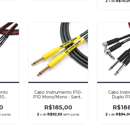
2
x de
R$70,0
ento
Cabo Instrumento P10-
Cabo Inst
10
P10 Mono/Mono - Santo
Duplo P
Santo
Angelo Mod. Shogun -
Mono/Mono
TK -
Reto/Reto - 4,57m (15ft)
Angelo Mod. 
0
R$185,00
R$18
o
 juros
2
x de
R$92,50
sem juros
2
x de
R$94,0