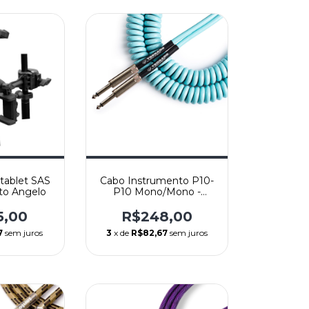
 tablet SAS
Cabo Instrumento P10-
to Angelo
P10 Mono/Mono -
Tornado Azul Claro -
Reto/Reto - 9,15M -
5,00
R$248,00
Santo Angelo
7
sem juros
3
x de
R$82,67
sem juros