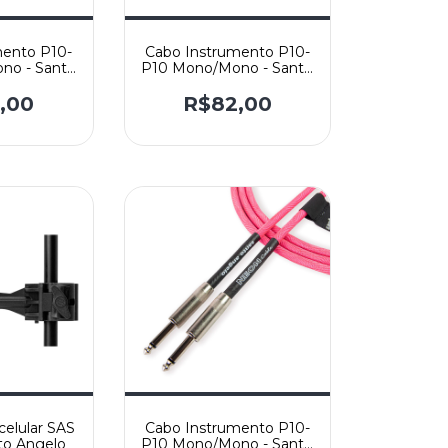
mento P10-
Cabo Instrumento P10-
no - Santo
P10 Mono/Mono - Santo
. Ninja -
Angelo Mod. ANGEL L -
Reto
Reto/L
,00
R$82,00
celular SAS
Cabo Instrumento P10-
to Angelo
P10 Mono/Mono - Santo