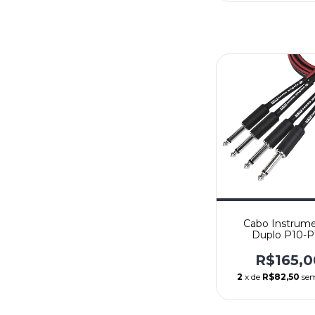
Cabo Instrum
Duplo P10-P
Mono/Mono - 
Angelo Mod. 
R$165,0
Reto/Ret
2
x de
R$82,50
sem