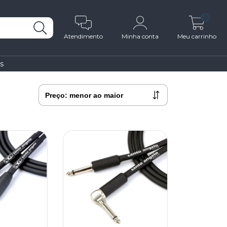
0
Atendimento
Minha conta
Meu carrinho
s