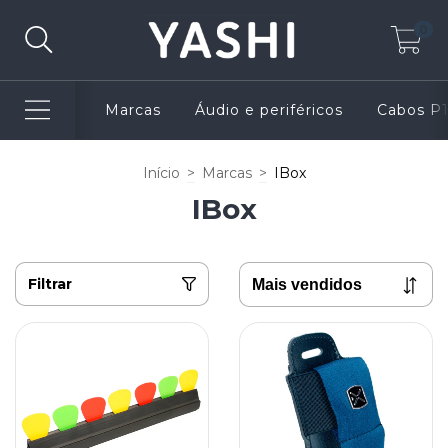
0
Marcas
Áudio e periféricos
Cabos P
Início
>
Marcas
>
IBox
IBox
Filtrar