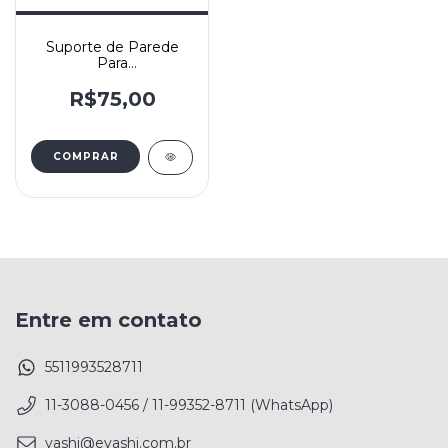
Suporte de Parede
Para
Guitarra/Baixo/Violão
com Trava Automática
R$75,00
AGS - IBox
Entre em contato
5511993528711
11-3088-0456 / 11-99352-8711 (WhatsApp)
yashi@eyashi.com.br