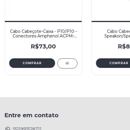
Cabo Cabeçote-Caixa - P10/P10 -
Cabo Cabeç
Conectores Amphenol ACPM-
Speakon/Spe
GN e Cabo Paralelo tipo
Paralelo tipo c
comando 2x1,5mm² - Yashi
e Conectores 
R$73,00
R$8
Ya
COMPRAR
COMPRAR
Entre em contato
5511993528711