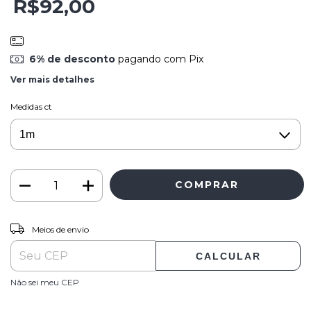
R$92,00
6% de desconto
pagando com Pix
Ver mais detalhes
Medidas ct
ALTERAR CEP
Entregas para o CEP:
Meios de envio
CALCULAR
Não sei meu CEP