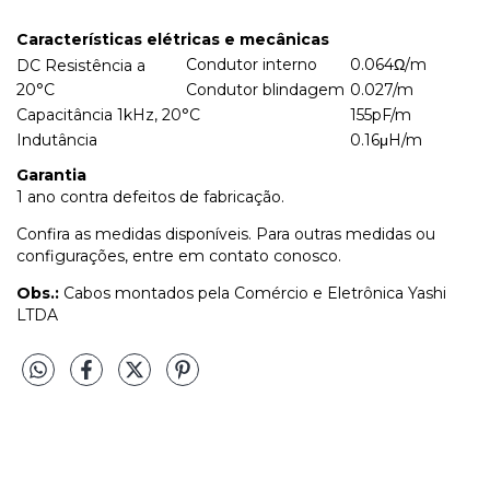
Características elétricas e mecânicas
Condutor interno
0.064Ω/m
DC Resistência a
20°C
Condutor blindagem
0.027/m
Capacitância 1kHz, 20°C
155pF/m
Indutância
0.16μH/m
Garantia
1 ano contra defeitos de fabricação.
Confira as medidas disponíveis. Para outras medidas ou
configurações, entre em contato conosco.
Obs.:
Cabos montados pela Comércio e Eletrônica Yashi
LTDA