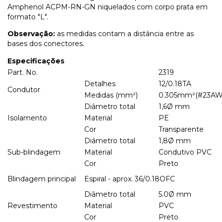
Amphenol ACPM-RN-GN niquelados com corpo prata em
formato "L".
Observação:
as medidas contam a distância entre as
bases dos conectores.
Especificações
Part. No.
2319
Detalhes
12/0.18TA
Condutor
Medidas (mm²)
0.305mm²(#23AW
Diâmetro total
1,6Ø mm
Isolamento
Material
PE
Cor
Transparente
Diâmetro total
1,8Ø mm
Sub-blindagem
Material
Condutivo PVC
Cor
Preto
Blindagem principal
Espiral - aprox. 36/0.18OFC
Diâmetro total
5.0Ø mm
Revestimento
Material
PVC
Cor
Preto