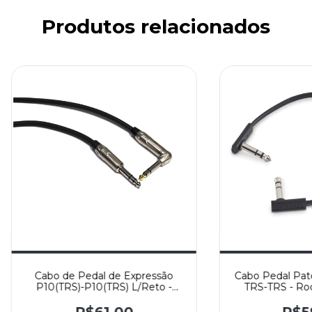
Produtos relacionados
Cabo de Pedal de Expressão
Cabo Pedal Patc
P10(TRS)-P10(TRS) L/Reto -
TRS-TRS - Ro
Cabo X30(2x0,30mm2) e
Conectores HJH - Yashi
R$61,00
R$5