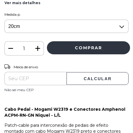
Ver mais detalhes
Medida p.
ALTERAR CEP
Entregas para o CEP:
Meios de envio
CALCULAR
Não sei meu CEP
Cabo Pedal - Mogami W2319 e Conectores Amphenol
ACPM-RN-GN Niquel - L/L
Patch-cable para interconexão de pedais de efeito
montado com cabo Mogami W2319 preto e conectores