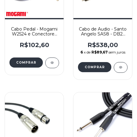
Cabo Pedal - Mogami
Cabo de Audio - Santo
W2524 e Conectores
Angelo SAS8 - DB25
Amphenol ACPM-RN-
Macho - 8x P10 TRS
AU Ouro - L/L
Macho Amphenol -
R$102,60
R$538,00
Yashi
6
x de
R$89,67
sem juros
COMPRAR
COMPRAR