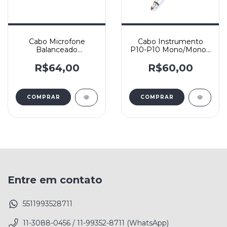
Cabo Microfone
Cabo Instrumento
Balanceado
P10-P10 Mono/Mono -
XLR(Fêmea)/XLR(Macho)
Santo Angelo Mod.
- Cabo Microfone
Ninja - Reto/Reto
R$64,00
R$60,00
X30(2x0,30mm2) Sto.
Angelo e Conectores
HJH HX084-HX082 -
COMPRAR
Yashi
COMPRAR
Entre em contato
5511993528711
11-3088-0456 / 11-99352-8711 (WhatsApp)