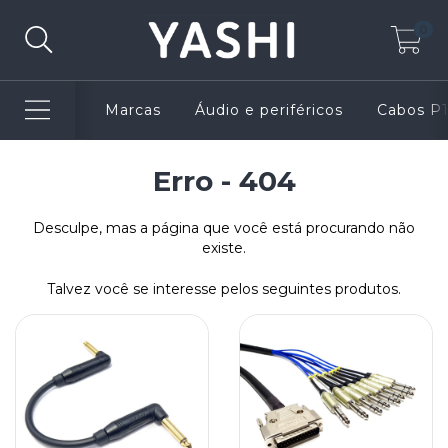
0
Marcas
Áudio e periféricos
Cabos P
Erro - 404
Desculpe, mas a página que você está procurando não
existe.
Talvez você se interesse pelos seguintes produtos.