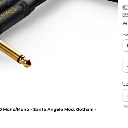
Ve
Med
Ent
Nã
10 Mono/Mono - Santo Angelo Mod. Gotham -