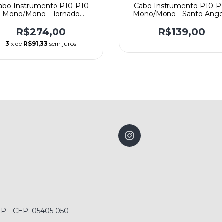
abo Instrumento P10-P10
Cabo Instrumento P10-P
Mono/Mono - Tornado
Mono/Mono - Santo Ange
ermelho - Reto/L - 9,15M -
NEON BLUE - Reto/Ret
Santo Angelo
R$274,00
R$139,00
3
x de
R$91,33
sem juros
 SP - CEP: 05405-050