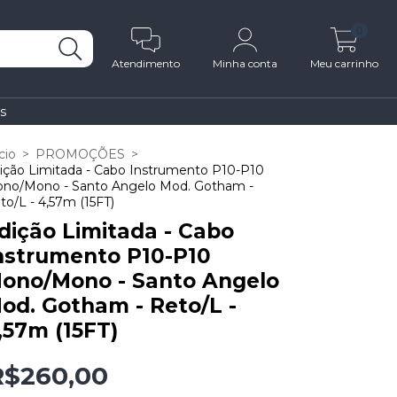
0
Atendimento
Minha conta
Meu carrinho
s
cio
>
PROMOÇÕES
>
ição Limitada - Cabo Instrumento P10-P10
no/Mono - Santo Angelo Mod. Gotham -
to/L - 4,57m (15FT)
dição Limitada - Cabo
nstrumento P10-P10
ono/Mono - Santo Angelo
od. Gotham - Reto/L -
,57m (15FT)
R$260,00