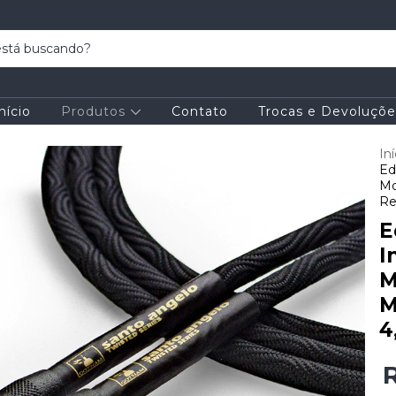
nício
Produtos
Contato
Trocas e Devoluçõe
Iní
Ed
Mo
Re
E
I
M
M
4