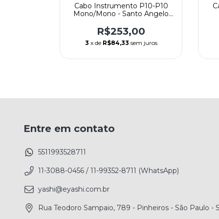
 - Cabo
Cabo Instrumento P10-P10
C
10-P10
Mono/Mono - Santo Angelo
o Angelo
Mod. Vintage - Reto/L - 4,57m
V
o/Reto -
00
R$253,00
T)
 juros
3
x de
R$84,33
sem juros
Entre em contato
5511993528711
11-3088-0456 / 11-99352-8711 (WhatsApp)
yashi@eyashi.com.br
Rua Teodoro Sampaio, 789 - Pinheiros - São Paulo -