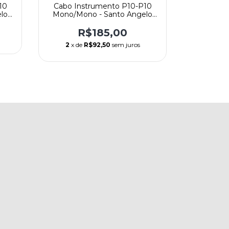
10
Cabo Instrumento P10-P10
Cabo Ins
lo
Mono/Mono - Santo Angelo
P10 Mo
o
Mod. Shogun - Reto/Reto -
Angelo M
4,57m (15ft)
R$185,00
R
2
x de
R$92,50
sem juros
2
x de