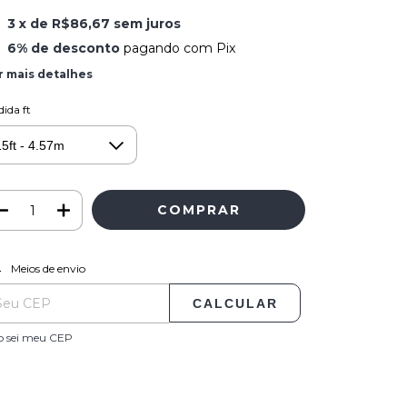
3
x de
R$86,67
sem juros
6% de desconto
pagando com Pix
r mais detalhes
ida ft
ALTERAR CEP
regas para o CEP:
Meios de envio
CALCULAR
o sei meu CEP